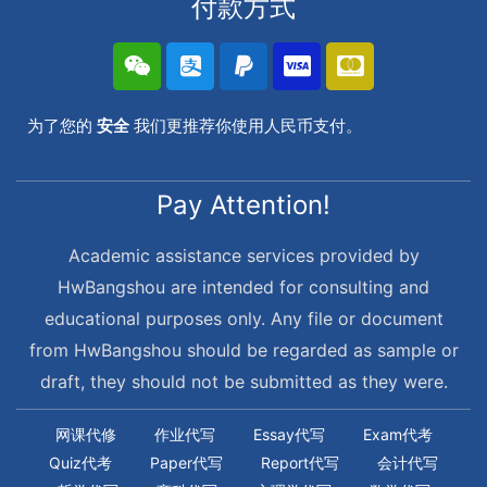
付款方式
为了您的
安全
我们更推荐你使用人民币支付。
Pay Attention!
Academic assistance services provided by
HwBangshou are intended for consulting and
educational purposes only. Any file or document
from HwBangshou should be regarded as sample or
draft, they should not be submitted as they were.
网课代修
作业代写
Essay代写
Exam代考
Quiz代考
Paper代写
Report代写
会计代写