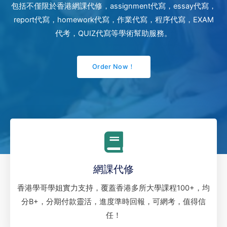
包括不僅限於香港網課代修，assignment代寫，essay代寫，
report代寫，homework代寫，作業代寫，程序代寫，EXAM
代考，QUIZ代寫等學術幫助服務。
Order Now！
網課代修
香港學哥學姐實力支持，覆蓋香港多所大學課程100+，均
分B+，分期付款靈活，進度準時回報，可網考，值得信
任！