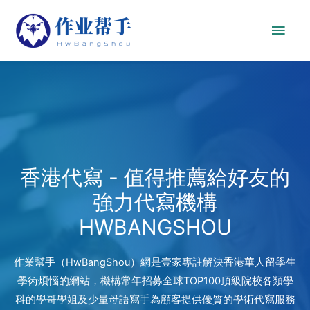
香港代寫 - 值得推薦給好友的
強力代寫機構
HWBANGSHOU
作業幫手（HwBangShou）網是壹家專註解決香港華人留學生
學術煩惱的網站，機構常年招募全球TOP100頂級院校各類學
科的學哥學姐及少量母語寫手為顧客提供優質的學術代寫服務