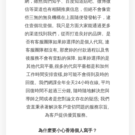
網，雖然我們知乎、百度知道貼吧、微博微
信等渠道也有相關推廣信息，但絕不會像壹
些三無的無良機構在上面隨便發發帖子，逮
住壹個坑壹個。我只是方面大家能通過更多
的渠道找到我們，從而打造良好的品牌。是
否有客服團隊如果妳選擇的是個人代寫, 連
客服團隊都沒有, 那麽妳的付款過程以及售
後服務不會有壹點的保障. 如果妳選擇的是
其他代寫平臺,很多的代寫平臺都是和加州
工作時間安排壹樣,妳可能不會得到及時的
回復。我們網課全年全天24小時在線, 平均
回復時間不超過三分鐘, 隨時隨地解決您與
導師之間或者是您對論文存在的疑惑; 我們
壹直秉承著解決客戶壹切問題的服務宗旨,
為客戶提供優質服務。
為什麽要小心香港個人寫手？