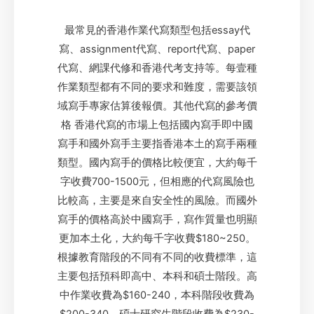
最常見的香港作業代寫類型包括essay代
寫、assignment代寫、report代寫、paper
代寫、網課代修和香港代考支持等。每壹種
作業類型都有不同的要求和難度，需要該領
域寫手專家估算後報價。其他代寫的參考價
格 香港代寫的市場上包括國內寫手即中國
寫手和國外寫手主要指香港本土的寫手兩種
類型。國內寫手的價格比較便宜，大約每千
字收費700-1500元，但相應的代寫風險也
比較高，主要是來自安全性的風險。而國外
寫手的價格高於中國寫手，寫作質量也明顯
更加本土化，大約每千字收費$180~250。
根據教育階段的不同有不同的收費標準，這
主要包括預科即高中、本科和碩士階段。高
中作業收費為$160-240，本科階段收費為
$200-340，碩士研究生階段收費為$230-