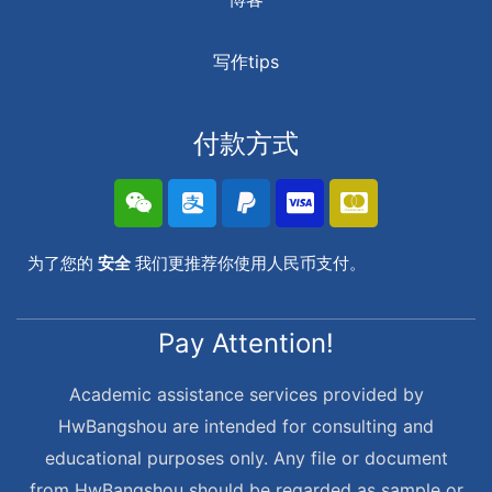
写作tips
付款方式
为了您的
安全
我们更推荐你使用人民币支付。
Pay Attention!
Academic assistance services provided by
HwBangshou are intended for consulting and
educational purposes only. Any file or document
from HwBangshou should be regarded as sample or