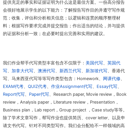
提供充足的事实和证据证明为什么这是最佳方案。一份高分报告
会很好地展示学生的以下能力：了解报告写作目的并遵守写作规
范；收集，评估和分析相关信息；以逻辑和连贯的顺序整理材
料；根据写作要求完成并提交报告；作出适当的结论，并与提供
的证据和分析一致；在必要时提出完善和实用的建议。
我们作业帮手代写类型丰富包含不仅限于：
美国代写
、
英国代
写
、
加拿大代写
、
澳洲代写
、
新西兰代写
、
新加坡代写
、香港代
写、马来西亚代写等等写作类型包含：Homework、
网课代修
、
EXAM代考
、
QUIZ代考
、
作业Assignment代写
、
Essay代写
、
Report代写
、
Paper代写
、Research paper, Movie review，Book
review，Analysis paper，Literature review，Presentation，
Business plan，Lab report，Group project ，Case study等等。
除了学术文章写作，帮写作业也提供简历、cover letter、以及申
请文书代写。针对不同类型写作。我们会分配给不一样领域的高