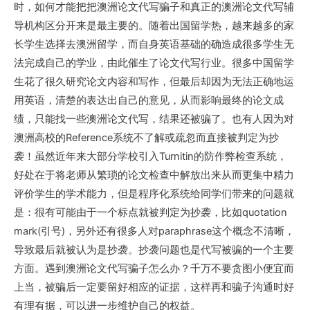
时，如何才能把把澳洲论文代写骗子和真正的澳洲论文代写辅
导机构区分开来是最主要的。随着出国留学热，越来越多的家
长学生选择去澳洲留学，而自身英语基础的确造成很多学生无
法完成自己的学业，由此催生了论文代写行业。很多中国留学
生花了很久研究论文内容和写作，但最后却因为无法正确地运
用英语，清楚的表达出自己的意见，从而影响最终的论文成
绩，只能找一些澳洲论文代写，结果还被骗了。也有人因为对
澳洲高校的Reference系统不了解或疏忽而直接被判定为抄
袭！虽然近年来大部分学校引入Turnitin的防作弊检查系统，
好处在于将老师从繁琐的论文检查中解放出来从而更集中精力
评价学生的学术能力，但是程序化系统给同学们带来的问题就
是：很有可能由于一个标点就被判定为抄袭，比如quotation
mark(引号)，另外还有很多人对paraphrase这个概念不清晰，
导致最后就被认为是抄袭。抄袭问题也是代写被骗的一个主要
方面。遇到澳洲论文代写骗子怎么办？千万不要贪图小便宜而
上当，被骗后一定要留好相应的证据，这样再和骗子沟通时好
有理有据，可以进一步维护自己的权益。