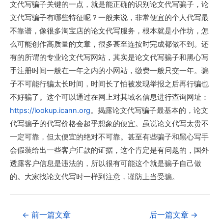
文代写骗子关键的一点，就是能正确的识别论文代写骗子，论
文代写骗子有哪些特征呢？一般来说，非常便宜的个人代写最
不靠谱，像很多淘宝店的论文代写服务，根本就是小作坊，怎
么可能创作高质量的文章，很多甚至连按时完成都做不到。还
有的所谓的专业论文代写网站，其实是论文代写骗子和黑心写
手注册时间一般在一年之内的小网站，缴费一般只交一年。骗
子不可能行骗太长时间，时间长了怕被发现举报之后再行骗也
不好骗了。这个可以通过在网上对其域名信息进行查询网址：
https://lookup.icann.org
。揭露论文代写骗子最基本的，论文
代写骗子的代写价格会超乎想象的便宜。虽说论文代写太贵不
一定可靠，但太便宜的绝对不可靠。甚至有些骗子和黑心写手
会假装给出一些客户汇款的证据，这个肯定是有问题的，国外
透露客户信息是违法的，所以很有可能这个就是骗子自己做
的。大家找论文代写时一样到注意，谨防上当受骗。
←
前一篇文章
后一篇文章
→