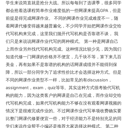
学生来说简直就是抢分大战。所以每每到了选课季，很多同学
都会抢着选课程简单作业难度低的一些网课来提高GPA，但是
前提是得完成网课作业。 不同的网课作业完成难度不一，随
着网课代修变得越来越普遍化，不少同学开始把网课作业交给
代写机构来完成，这里我们抛开代写机构是否靠谱不谈， 我
们只是来说说网课作业代写的两种模式。 第一种是网课自己
上而作业另外找代写机构完成。这种情况比较少见，因为我们
知道代修一门网课的价格并不便宜，几千块不等，算下来几百
美金，再有如果不是靠谱的机构的话网课成绩并不能得到保
障，所以一部分同学为了追求性价比才会选择这种方式。但是
不同的网课作业类型不一样，比如常见的有discussion，
assignment，exam，quiz等等。其实这种方式很考验代写机
构的能力，因为这类客户的网课是自己在完成，而作业却交给
代写机构完成，如果代写机构能力不够在没有观看网课视频的
情况下是很难完成作业的。不过网课作业代写单项收费确实要
比整门网课代修要便宜一些，对于经济能力不是特别充足的同
学们来说作业帮手小编还是推荐大家选择这种模式。 第二种