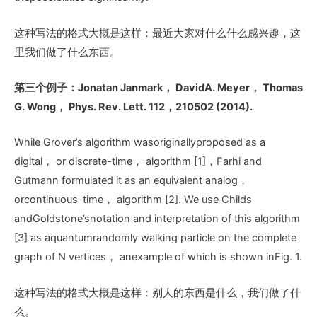
这种写法的格式大概是这样：最近大家对什么什么感兴趣，这
里我们做了什么东西。
第三个例子：Jonatan Janmark
， DavidA. Meyer
， Thomas
G. Wong
， Phys. Rev. Lett. 112
，210502 (2014).
While Grover’s algorithm wasoriginallyproposed as a
digital， or discrete-time， algorithm [1]，Farhi and
Gutmann formulated it as an equivalent analog，
orcontinuous-time， algorithm [2]. We use Childs
andGoldstone’snotation and interpretation of this algorithm
[3] as aquantumrandomly walking particle on the complete
graph of N vertices， anexample of which is shown inFig. 1.
这种写法的格式大概是这样：别人的东西是什么，我们做了什
么。