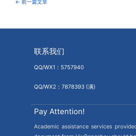
←
前一篇文章
联系我们
QQ/WX1：5757940
QQ/WX2：7878393 (满)
Pay Attention!
Academic assistance services provide