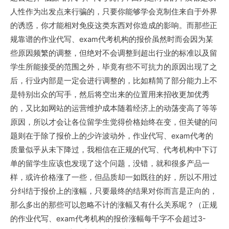
人性作为出发点来行骗的，只要你能够学会克制住来自于外界
的诱惑，你才能相对免疫这类东西对你造成的影响。而那些正
规靠谱的作业代写、exam代考机构的报价虽然时而会因为某
些原因频繁的调整，但绝对不会调整到超出行业的标准以及留
学生所能接受的范围之外，毕竟有些不可抗力的原因出现了之
后，行业内部是一定会进行调整的，比如精简了部分能力上不
是特别出众的写手，然后将空出来的位置用来招收更加优秀
的，又比如网站的运营维护成本随着经济上的动荡变高了等等
原因，所以才会让各位留学生觉得价格始终在变，但关键的问
题则在于除了报价上的少许波动外，作业代写、exam代考的
质量似乎从未下降过，我相信在正规的代写、代考机构中下订
单的留学生应该也发现了这个问题，没错，就和很多产品一
样，或许价格涨了一些，但品质却一如既往的好，所以不用过
分纠结于报价上的涨幅，只要最终的结果对你而言是正向的，
那么多出的那些可以忽略不计的涨幅又有什么关系呢？（正规
的作业代写、exam代考机构的报价涨幅每千字不会超过3-