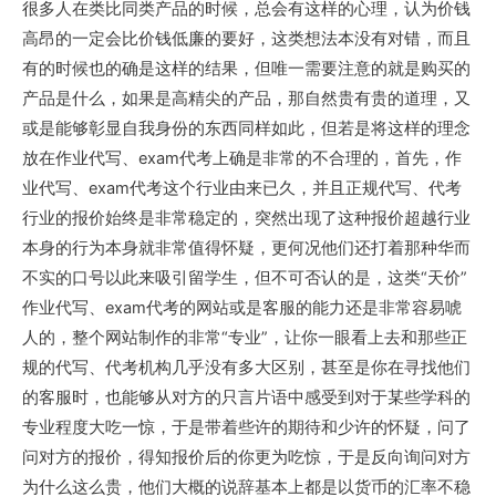
很多人在类比同类产品的时候，总会有这样的心理，认为价钱
高昂的一定会比价钱低廉的要好，这类想法本没有对错，而且
有的时候也的确是这样的结果，但唯一需要注意的就是购买的
产品是什么，如果是高精尖的产品，那自然贵有贵的道理，又
或是能够彰显自我身份的东西同样如此，但若是将这样的理念
放在作业代写、exam代考上确是非常的不合理的，首先，作
业代写、exam代考这个行业由来已久，并且正规代写、代考
行业的报价始终是非常稳定的，突然出现了这种报价超越行业
本身的行为本身就非常值得怀疑，更何况他们还打着那种华而
不实的口号以此来吸引留学生，但不可否认的是，这类“天价”
作业代写、exam代考的网站或是客服的能力还是非常容易唬
人的，整个网站制作的非常“专业”，让你一眼看上去和那些正
规的代写、代考机构几乎没有多大区别，甚至是你在寻找他们
的客服时，也能够从对方的只言片语中感受到对于某些学科的
专业程度大吃一惊，于是带着些许的期待和少许的怀疑，问了
问对方的报价，得知报价后的你更为吃惊，于是反向询问对方
为什么这么贵，他们大概的说辞基本上都是以货币的汇率不稳