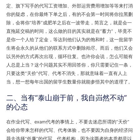
定、旗下写手的代写工资增加、外部运营费用增加等等来打消
你的疑虑，在你最终下单之后，有的不会第一时间将你拉黑删
除，会将你“培养”成肥羊之后在一波带走，简言之，就是会一
直拖延交稿的时间，这么做的目的其实就是在“蓄力”，毕竟不
是你一个人给了定金，等达到他们认为的饱和时，这一批留学
生将会永久的从他们的联系方式中删除殆尽。而后，他们又会
以另外的方式再次出现，循环往复。也许你会说，怎么可能有
人总是上当？这个问题其实不用回答你，你只需要记住一条，
只要这类“天价”代写、代考不消失，那就意味着一直有人上
当，想一想每年出国的留学生数量你就能参悟其中的道理了。
二、当有“泰山崩于前，我自岿然不动”
的心态
在作业代写、exam代考的事情上，不要去迷恋所谓的“天价”
会给你带来怎样的代写、代考体验，也不要因为自身的经济问
题去选择“低廉”的代写、代考机构，因为这两者的本质都是以