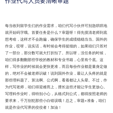
作业代写人员要清晰审题
每当收到留学生们的作业需求，咱们代写小伙伴可别急哄哄地
就开始码字哦。首要任务是什么？审题呀！得先摸清老师到底
想考啥，这样才不会跑偏，确保学生的成绩稳稳当当。国外的
作业，哎呀，说实话，有时候会考得挺细的，如果咱们只答对
了一部分，那分数可就大打折扣了。所以呀，没任务的时候，
咱们得多翻翻那些学校的教材和专业书籍，心里有个底。这
样，写作业的时候就会更快更准，而且每份作业都是量身定做
的，绝对不会被老师识破！说到国外作业，最让人头疼的就是
那些理科题了。算法啊、公式啊，看着都让人头晕。不过，作
为代写老师，咱们得迎难而上，擅长这些才能让学生更放心。
写理科作业时，得特别小心，从格式到公式，都得按照老师的
要求来，千万别犯那些小白错误哦！总之，审题+准备，咱们
就是作业代写界的佼佼者！加油！