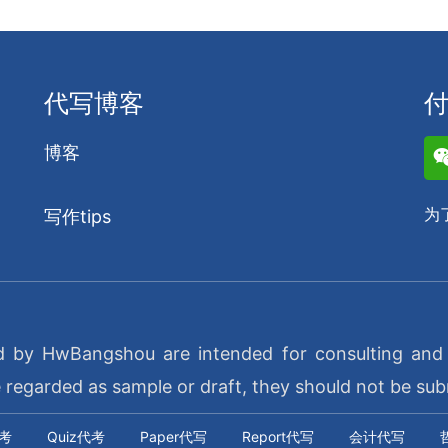
代写博客
博客
为
写作tips
d by HwBangshou are intended for consulting and e
garded as sample or draft, they should not be sub
代考
Quiz代考
Paper代写
Report代写
会计代写