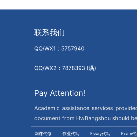
联系我们
QQ/WX1：5757940
QQ/WX2：7878393 (满)
Pay Attention!
Academic assistance services provide
document from HwBangshou should be re
网课代修
作业代写
Essay代写
Exam