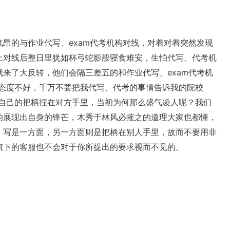
昂的与作业代写、exam代考机构对线，对着对着突然发现
止对线后整日里犹如杯弓蛇影般寝食难安，生怕代写、代考机
来了大反转，他们会隔三差五的和作业代写、exam代考机
的态度不好，千万不要把我代写、代考的事情告诉我的院校
道自己的把柄捏在对方手里，当初为何那么盛气凌人呢？我们
的展现出自身的锋芒，木秀于林风必摧之的道理大家也都懂，
，写是一方面，另一方面则是把柄在别人手里，故而不要用非
旗下的客服也不会对于你所提出的要求视而不见的。