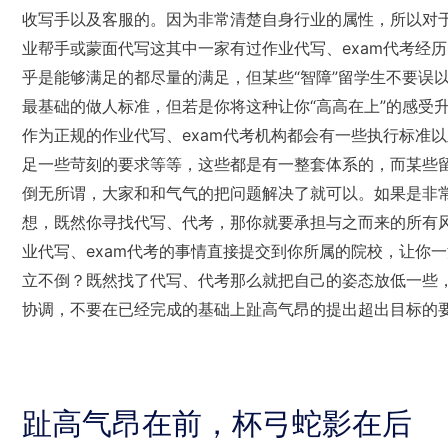
收写手以及客服的。因为非常清楚自身行业的属性，所以对于态度
业帮手或蒙面代写这其中一家有过作业代写、exam代考经
乎是能够满足的都尽量的满足，但某些“智障”留学生不要误
最基础的做人标准，但若是你将这种让你“高高在上”的感受升
作为正规的作业代写、exam代考机构都会有一些执行标准
足一些苛刻的要求等等，这些都是有一整套体系的，而某些
倒无所谓，大家和和气气的把问题解决了就可以。如果是非
想，既然你寻找代写、代考，那你就要承担与之而来的所有
业代写、exam代考的事情直接提交到你所属的院校，让你
立不倒？既然找了代写、代考那么就把自己的姿态放低一些
协调，不要在已经完成的基础上趾高气昂的提出超出目标的
趾高气昂在前，杯弓蛇影在后