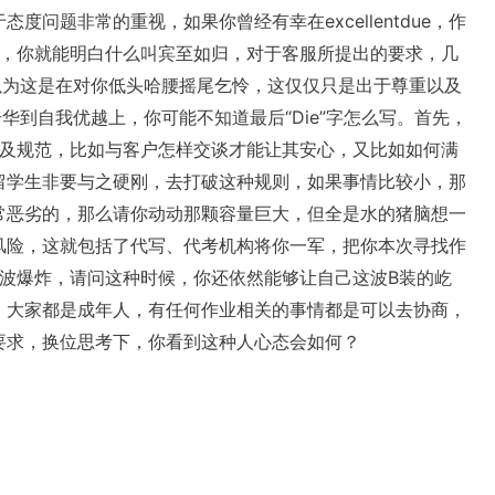
问题非常的重视，如果你曾经有幸在excellentdue，作
历，你就能明白什么叫宾至如归，对于客服所提出的要求，几
以为这是在对你低头哈腰摇尾乞怜，这仅仅只是出于尊重以及
华到自我优越上，你可能不知道最后“Die”字怎么写。首先，
以及规范，比如与客户怎样交谈才能让其安心，又比如如何满
留学生非要与之硬刚，去打破这种规则，如果事情比较小，那
常恶劣的，那么请你动动那颗容量巨大，但全是水的猪脑想一
风险，这就包括了代写、代考机构将你一军，把你本次寻找作
一波爆炸，请问这种时候，你还依然能够让自己这波B装的屹
，大家都是成年人，有任何作业相关的事情都是可以去协商，
要求，换位思考下，你看到这种人心态会如何？