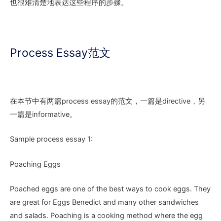
也很难清楚地表达这些程序的步骤。
Process Essay范文
在本节中有两篇process essay的范文，一篇是directive，另
一篇是informative。
Sample process essay 1:
Poaching Eggs
Poached eggs are one of the best ways to cook eggs. They
are great for Eggs Benedict and many other sandwiches
and salads. Poaching is a cooking method where the egg