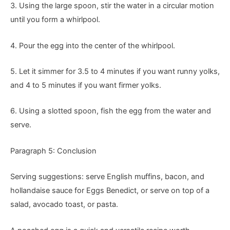
3. Using the large spoon, stir the water in a circular motion
until you form a whirlpool.
4. Pour the egg into the center of the whirlpool.
5. Let it simmer for 3.5 to 4 minutes if you want runny yolks,
and 4 to 5 minutes if you want firmer yolks.
6. Using a slotted spoon, fish the egg from the water and
serve.
Paragraph 5: Conclusion
Serving suggestions: serve English muffins, bacon, and
hollandaise sauce for Eggs Benedict, or serve on top of a
salad, avocado toast, or pasta.