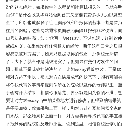
说的这么绝对，如果你学的课程是和计算机相关的，你就会明
白SEO是什么以及将网站做到首页又需要花费多少人力以及资
金了，所以也就解释了往往骗你钱和举报你的基本上都是首页
往后的网站，这些网站通常页面较为简陋且报价非常便宜，而
口号却说的响亮，如：‘代写一切essay，不过包退，订制各种
成绩A-B’，如果你没有任何相关的经验，听了这些口号之后很
容易就被对方骗了，如果只是骗取你的钱财，那倒也无所谓
了，大不了就当作是花钱消灾了，但如果在交付时发生的问
题，那就不是花钱能解决的了，比如essay通篇抄袭，于是你
和对方起了争执，那么对方在恼羞成怒的状态下，很有可能会
将你找代写的事情举报到你所在的院校以及你的老师那里，至
于会有什么结果，相信你很清楚。要么就是因为你的不满，想
要让对方对essay当中的某些地方进行修改，但得到的结果就
是需要加钱，你如果和上面一样，和对方进行互相问候全家的
口水战，那么结果和上面一样，对方会将你寻找代写的事直接
举报到你的院校以及老师那里。说到这里，相信你也应该明白