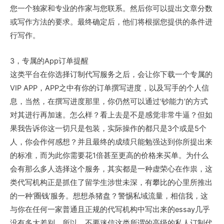
您一个独家和专业的作家与您联系。然后你可以提出文章分数
或写作方法的要求。最终确定后，他们将根据您提供的条件进
行写作。
3，专属的App订单提醒
这类平台在你选择订制代写服务之后，会让你下载一个专属的
VIP APP，APP之中有你的订单撰写进度，以及写手的个人信
息，当然，在撰写进度那里，你仍然可以通过‘钞能力’的方式
对其进行再加速。怎么样？看上去是不是感觉非常牛逼？但如
果我告诉你这一切只是包装，实际操作的都只是3个或是5个
人，你会作何感想？并且最终的成绩只能勉强达到你所提出来
的标准，而为此你需要花1倍甚至更高的价格来买单。为什么
会有那么多人选择这个服务，其实都是一种虚荣心在作祟，这
类代写机构正是抓住了留学生涉世未深，有攀比的心里所推出
的一种‘圈钱’服务。想想杀猪盘？警惕私域流量，相信我，这
与你在任何一家普通且正规的代写机构中写出来的essay几乎
没有多大差别，所以，不要迷信这类所谓的高级的私人订制代