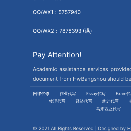
QQ/WX1：5757940
QQ/WX2：7878393 (满)
Pay Attention!
Academic assistance services provide
document from HwBangshou should be re
网课代修
作业代写
Essay代写
Exam
物理代写
经济代写
统计代写
马来西亚代写
© 2021 All Rights Reserved | Designed by