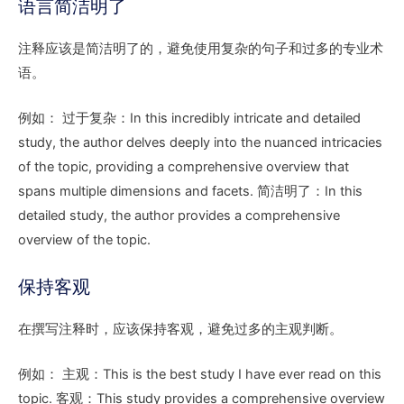
语言简洁明了
注释应该是简洁明了的，避免使用复杂的句子和过多的专业术
语。
例如： 过于复杂：In this incredibly intricate and detailed
study, the author delves deeply into the nuanced intricacies
of the topic, providing a comprehensive overview that
spans multiple dimensions and facets. 简洁明了：In this
detailed study, the author provides a comprehensive
overview of the topic.
保持客观
在撰写注释时，应该保持客观，避免过多的主观判断。
例如： 主观：This is the best study I have ever read on this
topic. 客观：This study provides a comprehensive overview