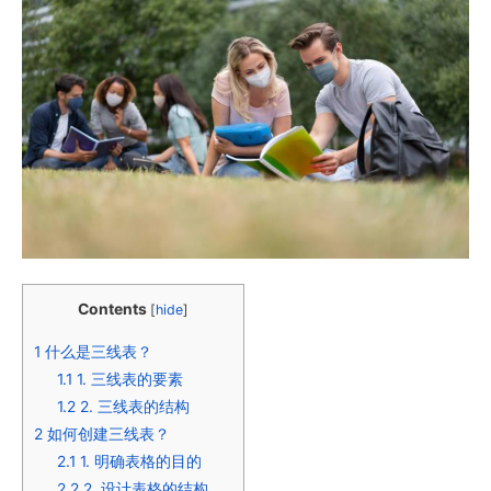
Contents
[
hide
]
1
什么是三线表？
1.1
1. 三线表的要素
1.2
2. 三线表的结构
2
如何创建三线表？
2.1
1. 明确表格的目的
2.2
2. 设计表格的结构