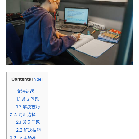
Contents
[
hide
]
1
1. 文法错误
1.1
常见问题
1.2
解决技巧
2
2. 词汇选择
2.1
常见问题
2.2
解决技巧
3
3. 文本结构