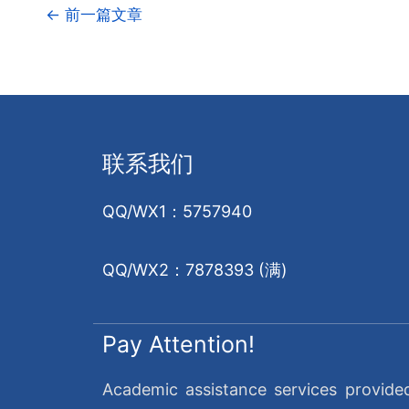
←
前一篇文章
联系我们
QQ/WX1：5757940
QQ/WX2：7878393 (满)
Pay Attention!
Academic assistance services provide