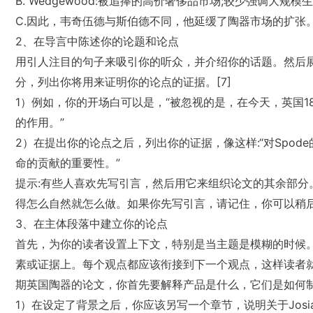
B. Wedgewood:被追捧的高价奢侈品市场;较少强调大规模生产(Him
C.因此，韦奇伍德与斯伯德不同，他延缓了陶器市场的扩张
2、在导言中陈述你的论题和论点
用引人注目的句子来吸引你的听众，并介绍你的话题。然后
分，列出你将用来证明你的论点的证据。[7]
1）例如，你的开场白可以是，“被忽视的是，在今天，英国1
的作用。”
2）在提出你的论点之后，列出你的证据，像这样:“对Spo
命的贡献的重要性。”
提示:有些人喜欢先写引言，然后用它来组织论文的其余部分
得怎么自然就怎么做。如果你先写引言，请记住，你可以稍
3、在主体段落中建立你的论点
首先，为你的读者设置上下文，特别是当主题是模糊的时候。
素或证据上。每个观点都应该衔接到下一个观点，这样读者
期英国陶器的论文，你首先要解释产品是什么，它们是如何制
1）在设定了背景之后，你应该另写一个章节，说明关于Josi