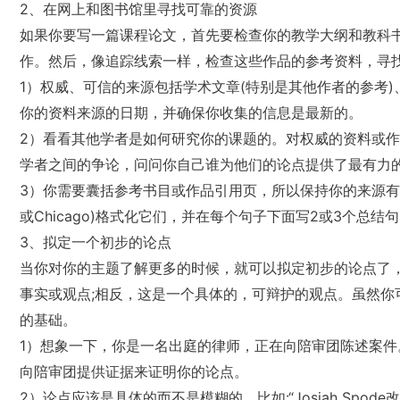
2、在网上和图书馆里寻找可靠的资源
如果你要写一篇课程论文，首先要检查你的教学大纲和教科
作。然后，像追踪线索一样，检查这些作品的参考资料，寻找
1）权威、可信的来源包括学术文章(特别是其他作者的参考
你的资料来源的日期，并确保你收集的信息是最新的。
2）看看其他学者是如何研究你的课题的。对权威的资料或
学者之间的争论，问问你自己谁为他们的论点提供了最有力的证
3）你需要囊括参考书目或作品引用页，所以保持你的来源有
或Chicago)格式化它们，并在每个句子下面写2或3个总结句。
3、拟定一个初步的论点
当你对你的主题了解更多的时候，就可以拟定初步的论点了
事实或观点;相反，这是一个具体的，可辩护的观点。虽然你
的基础。
1）想象一下，你是一名出庭的律师，正在向陪审团陈述案件
向陪审团提供证据来证明你的论点。
2）论点应该是具体的而不是模糊的，比如:“Josiah Sp